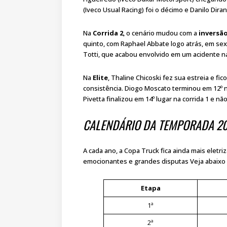
(Iveco Usual Racing) foi o décimo e Danilo Dirani
Na
Corrida 2
, o cenário mudou com a
inversão
quinto, com Raphael Abbate logo atrás, em sex
Totti, que acabou envolvido em um acidente na
Na
Elite
, Thaline Chicoski fez sua estreia e f
consistência. Diogo Moscato terminou em 12º 
Pivetta finalizou em 14º lugar na corrida 1 e 
CALENDÁRIO DA TEMPORADA 2
A cada ano, a Copa Truck fica ainda mais eletr
emocionantes e grandes disputas Veja abaixo a
Etapa
1ª
2ª