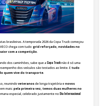
istas brasileiras. A temporada 2026 da Copa Truck começou
 IVECO chega com tudo:
grid reforçado, novidades no
maior com a competição
.
Copa Truck
undo dos caminhões, sabe que a
não é só uma
desempenho dos veículos são testados ao limite. E
tudo
ndo quem vive do transporte
.
so, reunindo
veteranos
de longa trajetória e
novos
tem mais:
pela primeira vez, temos duas mulheres no
Dia Internacional
emana especial, celebrado justamente no