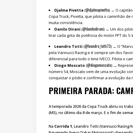
@djalmapivetta
Djalma Pivetta
(
) → O capitã
Copa Truck, Pivetta, que pilota o caminhão de 
muita consistência.
@danilodirani
Danilo Dirani
(
) → Um dos pilot
tirar cada gota de potência do motor FPT do S
@leandro_totti73
Leandro Totti
(
) → O “Marv
pela Vannucci Racing e é sempre um dos favori
diferencial para todo o time IVECO. Pilota o c
@diogomoscato
Diogo Moscato
(
) → Represe
número 54, Moscato vem de uma evolução con
conquistar o pódio e confirmar a evolução da
PRIMEIRA PARADA: CAMP
A temporada 2026 da Copa Truck abriu os trab
(MS), no último dia 8 de março. E o fim de sem
Na
Corrida 1
, Leandro Totti (Vannucci Racing/I
Figueiredo (Iveco Dakar Motorsport) chegando