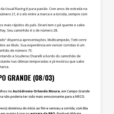
o da Usual Racing é pura paixão. Com anos de estrada na
número 21, é o elo entre a marca e a torcida, sempre com
os mais rápidos do país. Dirani tem o pé quente e sabe
-Way. Seu caminhão é o de número 28.
ado” dispensa apresentações. Multicampeão, Totti corre
tos ao título. Sua experiência em vencer corridas é um
aminhão de número 73.
ntando a Scuderia Chiarelli a bordo do caminhão de
stante nas últimas temporadas e já mostrou que sabe
 marca.
O GRANDE (08/03)
alhos no
Autódromo Orlando Moura
, em Campo Grande
ana não poderia ter sido mais emocionante para a IVECO.
veco) dominou do início ao fim e venceu a corrida, com Bia
 em quinto lugar na
estreia da PRO
. Raphael Abbate