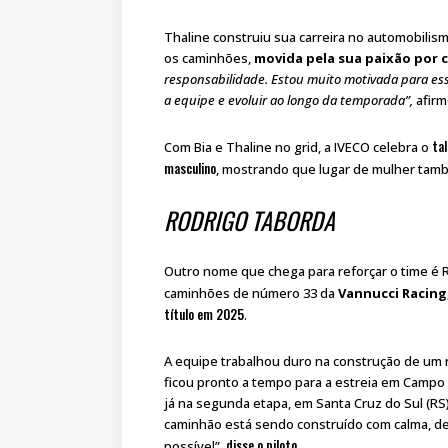
Thaline construiu sua carreira no automobili
os caminhões,
movida pela sua paixão por 
responsabilidade. Estou muito motivada para es
a equipe e evoluir ao longo da temporada”,
afirm
ta
Com Bia e Thaline no grid, a IVECO celebra o
masculino
, mostrando que lugar de mulher tamb
RODRIGO TABORDA
Outro nome que chega para reforçar o time é 
caminhões de número 33 da
Vannucci Racing
título em 2025
.
A equipe trabalhou duro na construção de um
ficou pronto a tempo para a estreia em Campo G
já na segunda etapa, em Santa Cruz do Sul (RS)
caminhão está sendo construído com calma, de
disse o piloto
possível”,
.