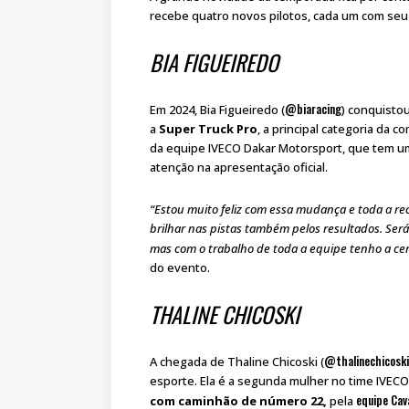
recebe quatro novos pilotos, cada um com seu e
BIA FIGUEIREDO
@biaracing
Em 2024, Bia Figueiredo (
) conquistou
a
Super Truck Pro
, a principal categoria da 
da equipe IVECO Dakar Motorsport, que tem um
atenção na apresentação oficial.
“Estou muito feliz com essa mudança e toda a r
brilhar nas pistas também pelos resultados. Se
mas com o trabalho de toda a equipe tenho a ce
do evento.
THALINE CHICOSKI
@thalinechicoski
A chegada de Thaline Chicoski (
esporte. Ela é a segunda mulher no time IVECO
equipe Cav
com caminhão de número 22,
pela