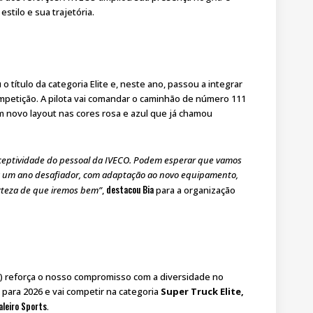
stilo e sua trajetória.
 o título da categoria Elite e, neste ano, passou a integrar
competição. A pilota vai comandar o caminhão de número 111
 novo layout nas cores rosa e azul que já chamou
eceptividade do pessoal da IVECO. Podem esperar que vamos
rá um ano desafiador, com adaptação ao novo equipamento,
destacou Bia
rteza de que iremos bem”
,
para a organização
) reforça o nosso compromisso com a diversidade no
 para 2026 e vai competir na categoria
Super Truck Elite,
aleiro Sports
.