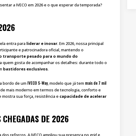
esentar a IVECO em 2026 e o que esperar da temporada?
2026
 ela entra para
liderar e inovar
. Em 2026, nossa principal
ticipante e patrocinadora oficial, mantendo o
no transporte pesado para o mundo do
ra quem gosta de acompanhar os detalhes: durante todo o
om
bastidores exclusivos
.
IVECO S-Way
mais de 7 mil
o a bordo de um
, modelo que já tem
 de mais moderno em termos de tecnologia, conforto e
e mostra sua força, resistência e
capacidade de acelerar
S CHEGADAS DE 2026
a dos reforços. A IVECO ampliou sua presença no
grid
e