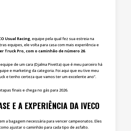
CO Usual Racing
, equipe pela qual fez sua estreia na
as equipes, ele volta para casa com mais experiência e
er Truck Pro, com o caminhão de número 26
.
a equipe de um cara (Djalma Pivetta) que é meu parceiro há
uipe e marketing da categoria. Foi aqui que eu tive meu
ck e tenho certeza que vamos ter um excelente ano”.
 etapas finais e chega no gás para 2026.
ASE E A EXPERIÊNCIA DA IVECO
azem a bagagem necessária para vencer campeonatos. Eles
omo ajustar o caminhão para cada tipo de asfalto.