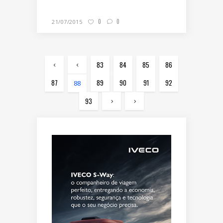
0
0
21/07/2015
83
84
85
86
87
89
90
91
92
88
93