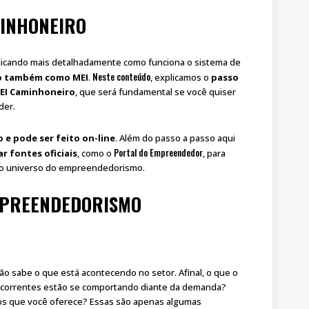
MINHONEIRO
plicando mais detalhadamente como funciona o sistema de
Neste conteúdo
do também como MEI
.
, explicamos o
passo
MEI Caminhoneiro
, que será fundamental se você quiser
der.
 e pode ser feito on-line
. Além do passo a passo aqui
Portal do Empreendedor
r fontes oficiais
, como o
, para
 o universo do empreendedorismo.
EMPREENDEDORISMO
ão sabe o que está acontecendo no setor. Afinal, o que o
ncorrentes estão se comportando diante da demanda?
os que você oferece? Essas são apenas algumas