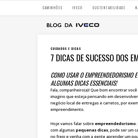
CAMINHÕES
IVECO
SUSTENTABILIDADE
N
CUIDADOS E DICAS
7 DICAS DE SUCESSO DOS 
COMO USAR O EMPREENDEDORISMO E
ALGUMAS DICAS ESSENCIAIS!
Fala, companheiro(a)! Que bom encontrar você 
imagino que esteja pensando em desenvolver a
negócio local de entregas e carretos, por exe
empreendimento.
Hoje vamos falar sobre
empreendedorismo
.
com algumas
pequenas dicas
, pode ser um c
no freio e venha com a gente aprender um po