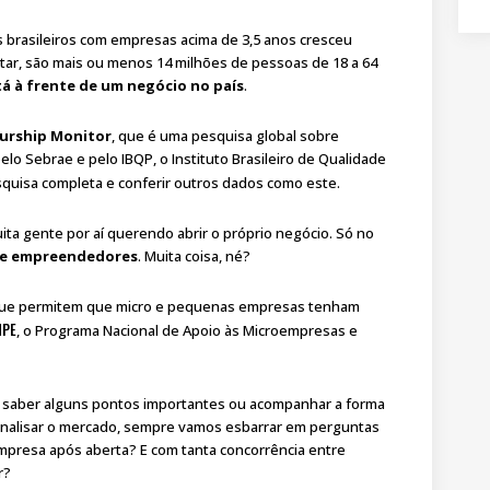
brasileiros com empresas acima de 3,5 anos cresceu
tar, são mais ou menos 14 milhões de pessoas de 18 a 64
á à frente de um negócio no país
.
urship Monitor
, que é uma pesquisa global sobre
elo Sebrae e pelo IBQP, o Instituto Brasileiro de Qualidade
esquisa completa e conferir outros dados como este.
ta gente por aí querendo abrir o próprio negócio. Só no
 de empreendedores
. Muita coisa, né?
que permitem que micro e pequenas empresas tenham
MPE
, o Programa Nacional de Apoio às Microempresas e
m saber alguns pontos importantes ou acompanhar a forma
nalisar o mercado, sempre vamos esbarrar em perguntas
mpresa após aberta? E com tanta concorrência entre
r?