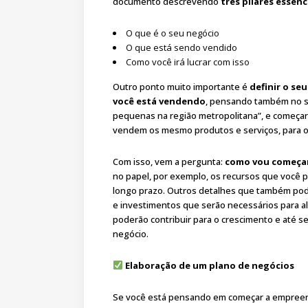
documento descrevendo
três pilares essenc
O que é o seu negócio
O que está sendo vendido
Como você irá lucrar com isso
Outro ponto muito importante é
definir o se
você está vendendo
, pensando também no se
pequenas na região metropolitana”, e começa
vendem os mesmo produtos e serviços, para o
Com isso, vem a pergunta:
como vou começar
no papel, por exemplo, os recursos que você p
longo prazo. Outros detalhes que também pod
e investimentos que serão necessários para a
poderão contribuir para o crescimento e até se
negócio.
Elaboração de um plano de negócios
Se você está pensando em começar a empreende