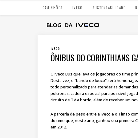
CAMINHÕES
IVECO
SUSTENTABILIDADE
N
IVECO
ÔNIBUS DO CORINTHIANS G
O Iveco Bus que leva os jogadores do time pri
Desta vez, o “bando de louco” será homenageado
todo personalizado para atender as demandas
poltronas, cadeira especial para possível jogad
circuito de TV a bordo, além de receber um no
A parceria de peso entre a Iveco e o Timão 
do time que, neste ano, ganhou sua primeira Co
em 2012.