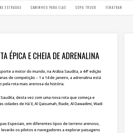
AS ESTRADAS
CAMINHOS PARA ELAS
COPA TRUCK
FENATRAN
TA ÉPICA E CHEIA DE ADRENALINA
esporte a motor do mundo, na Arábia Saudita, a 44ª edição
nas de competição – 1 a 14 de janeiro, a adrenalina está
 pela rota mais arenosa da história.
ia Saudita, desta vez com uma nova rota que começa e
 cidades de Há´il, Al Qaisumah, Riade, Al Dawadimi, Wadi
apas Especiais, em diferentes tipos de terreno arenoso,
e levarão os pilotos e navegadores a explorar paisagens