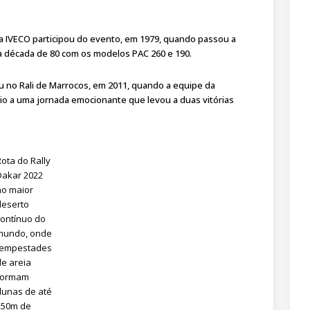
 a IVECO participou do evento, em 1979, quando passou a
a década de 80 com os modelos PAC 260 e 190.
u no Rali de Marrocos, em 2011, quando a equipe da
o a uma jornada emocionante que levou a duas vitórias
Rota do Rally
Dakar 2022
no maior
deserto
contínuo do
mundo, onde
tempestades
de areia
formam
dunas de até
250m de