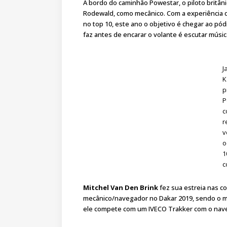
A bordo do caminhão Powestar, o piloto britâni
Rodewald, como mecânico. Com a experiência q
no top 10, este ano o objetivo é chegar ao pód
faz antes de encarar o volante é escutar músi
J
K
p
P
c
r
v
o
1
c
Mitchel Van Den Brink
fez sua estreia nas c
mecânico/navegador no Dakar 2019, sendo o mai
ele compete com um IVECO Trakker com o naveg