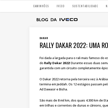
CAMINHÕES
IVECO
SUSTENTABILIDADE
N
DAKAR
RALLY DAKAR 2022: UMA RO
Foi dada a largada para o rali mais famoso do 
do
Rally Dakar 2022
! Durante essas duas sema
garantida com um circuito completamente épico
O Dakar 2022 retorna pela terceira vez à Aráb
termina em Jeddah. Os 12 estágios passam pelas
Ad Dawasir e Bisha.
São mais de 8 mil km, dos quais 4.300 km de Et
em trilhas e correntes de dunas e cânions, qu