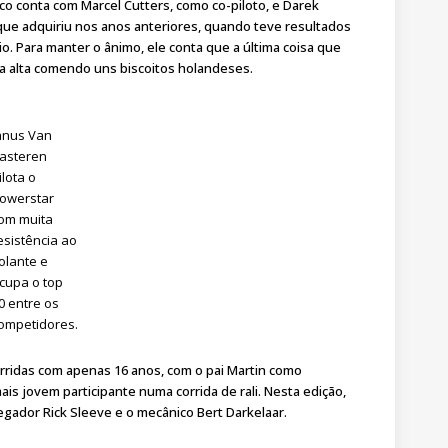
co conta com Marcel Cutters, como co-piloto, e Darek
ue adquiriu nos anos anteriores, quando teve resultados
io. Para manter o ânimo, ele conta que a última coisa que
ca alta comendo uns biscoitos holandeses.
anus Van
asteren
ilota o
owerstar
om muita
esistência ao
olante e
cupa o top
0 entre os
ompetidores.
orridas com apenas 16 anos, com o pai Martin como
s jovem participante numa corrida de rali. Nesta edição,
ador Rick Sleeve e o mecânico Bert Darkelaar.