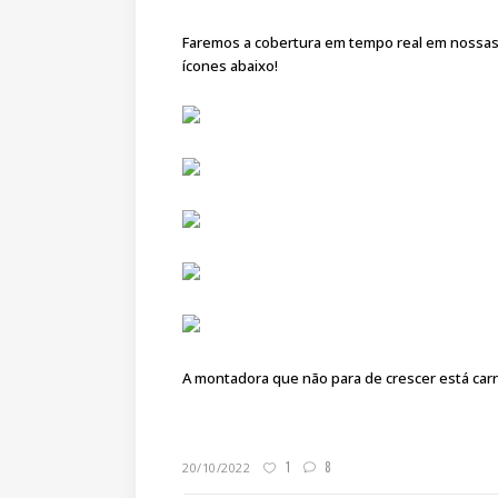
Faremos a cobertura em tempo real em nossas re
ícones abaixo!
A montadora que não para de crescer está car
1
8
20/10/2022