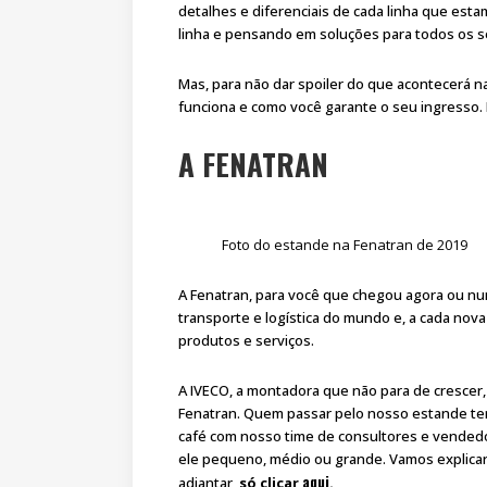
detalhes e diferenciais de cada linha que es
linha e pensando em soluções para todos os se
Mas, para não dar spoiler do que acontecerá n
funciona e como você garante o seu ingresso. 
A FENATRAN
Foto do estande na Fenatran de 2019
A Fenatran, para você que chegou agora ou nun
transporte e logística do mundo e, a cada nov
produtos e serviços.
A IVECO, a montadora que não para de crescer,
Fenatran. Quem passar pelo nosso estande te
café com nosso time de consultores e vendedor
ele pequeno, médio ou grande. Vamos explicar 
aqui
adiantar,
só clicar
.