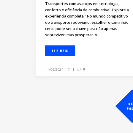
Transportes com avanços em tecnologia,
conforto e eficiência de combustível. Explore a
experiência completa!" No mundo competitivo
do transporte rodoviário, escolher o caminhão
certo pode ser a chave para não apenas
sobreviver, mas prosperar. A...
LEIA MAIS
1
0
11/06/2024
MA
PO