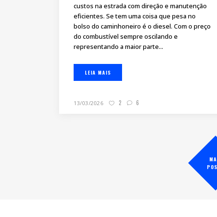
custos na estrada com direção e manutenção
eficientes. Se tem uma coisa que pesa no
bolso do caminhoneiro é o diesel. Com o preço
do combustível sempre oscilando e
representando a maior parte...
LEIA MAIS
2
6
13/03/2026
MA
PO